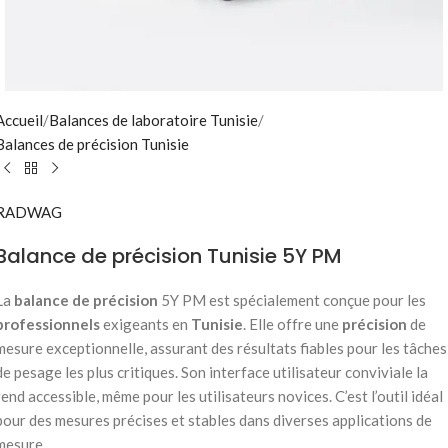
Accueil
/
Balances de laboratoire Tunisie
/
Balances de précision Tunisie
RADWAG
Balance de précision Tunisie 5Y PM
La
balance de précision
5Y PM est spécialement conçue pour les
professionnels
exigeants en
Tunisie
. Elle offre une
précision
de
mesure exceptionnelle, assurant des résultats fiables pour les tâches
de pesage les plus critiques. Son interface utilisateur conviviale la
rend accessible, même pour les utilisateurs novices. C’est l’outil idéal
pour des mesures précises et stables dans diverses applications de
mesure.