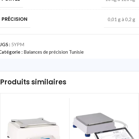
PRÉCISION
0,01 g à 0,2 g
UGS :
5YPM
Catégorie :
Balances de précision Tunisie
Produits similaires