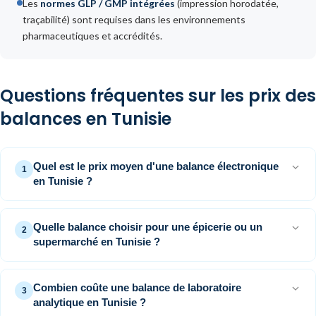
Les
normes GLP / GMP intégrées
(impression horodatée,
traçabilité) sont requises dans les environnements
pharmaceutiques et accrédités.
Questions fréquentes sur les prix des
balances en Tunisie
Quel est le prix moyen d'une balance électronique
1
en Tunisie ?
Le prix d'une
balance électronique en Tunisie
varie
Quelle balance choisir pour une épicerie ou un
entre
700 DT et 10 000 DT
selon le type : commerciale
2
supermarché en Tunisie ?
(700–9 000 DT), industrielle (1 100–5 000 DT) ou de
laboratoire (1 200–7 000 DT). Des facteurs tels que la
Pour un usage commercial légal (épicerie, GMS, marché),
précision, la capacité et les options de connectivité
Combien coûte une balance de laboratoire
une
balance électronique commerciale homologuée
3
influencent directement la fourchette finale.
analytique en Tunisie ?
OIML classe III
, entre 700 DT et 3 000 DT, est