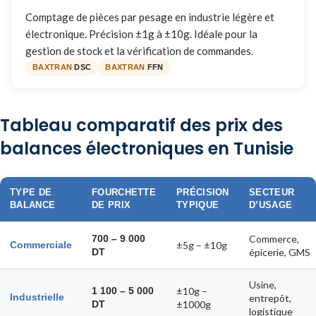
Comptage de pièces par pesage en industrie légère et
électronique. Précision ±1g à ±10g. Idéale pour la
gestion de stock et la vérification de commandes.
BAXTRAN
DSC
BAXTRAN
FFN
Tableau comparatif des prix des
balances électroniques en Tunisie
TYPE DE
FOURCHETTE
PRÉCISION
SECTEUR
BALANCE
DE PRIX
TYPIQUE
D’USAGE
700 – 9 000
Commerce,
±5g – ±10g
Commerciale
DT
épicerie, GMS
Usine,
1 100 – 5 000
±10g –
Industrielle
entrepôt,
DT
±1000g
logistique