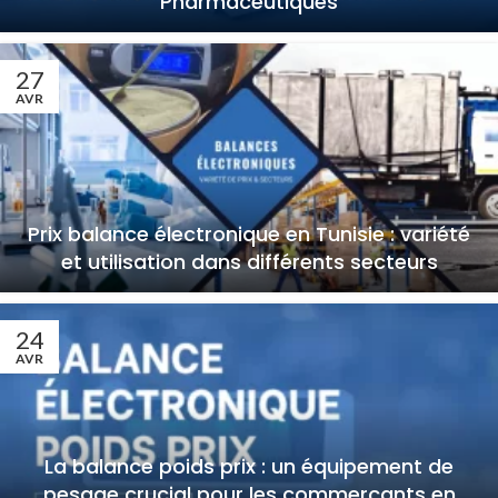
Pharmaceutiques
27
AVR
Prix balance électronique en Tunisie : variété
et utilisation dans différents secteurs
24
AVR
La balance poids prix : un équipement de
pesage crucial pour les commerçants en