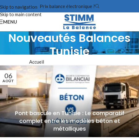
Prix balance électronique ?
Skip to navigation
Skip to main content
MENU
Nouveautés Balances
Tunisie
Accueil
/
Nouveautés Balances Tunisie
06
AOÛT
Pont bascule en Tunisie : Le comparatif
complet entre les modèles béton et
métalliques