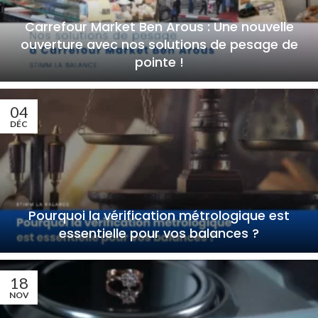
Carrefour Market Ben Arous : Une nouvelle
ouverture avec nos solutions de pesage de
pointe !
04
DÉC
Pourquoi la vérification métrologique est
essentielle pour vos balances ?
18
NOV