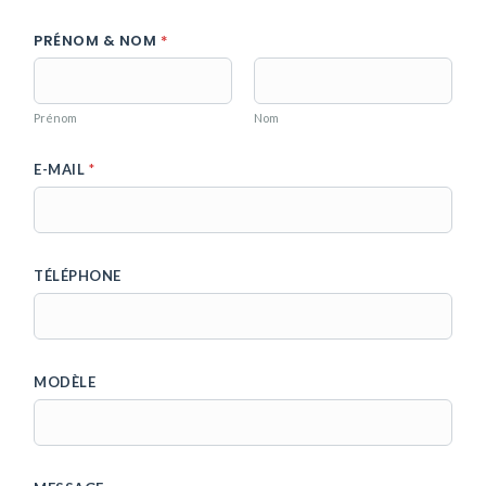
&
PRÉNOM & NOM
*
*
P
R
É
Prénom
Nom
N
O
M
E-MAIL
*
TÉLÉPHONE
MODÈLE