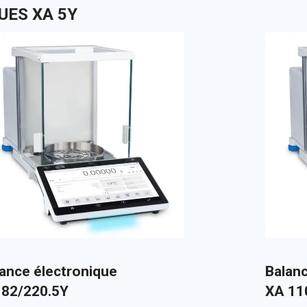
UES XA 5Y
ance électronique
Balanc
 82/220.5Y
XA 11