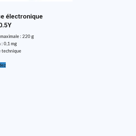
e électronique
0.5Y
 maximale : 220 g
 : 0,1 mg
e technique
dez