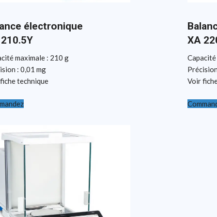
ance électronique
Balanc
 210.5Y
XA 22
cité maximale : 210 g
Capacité
ision : 0,01 mg
Précision
 fiche technique
Voir fich
mandez
Comman