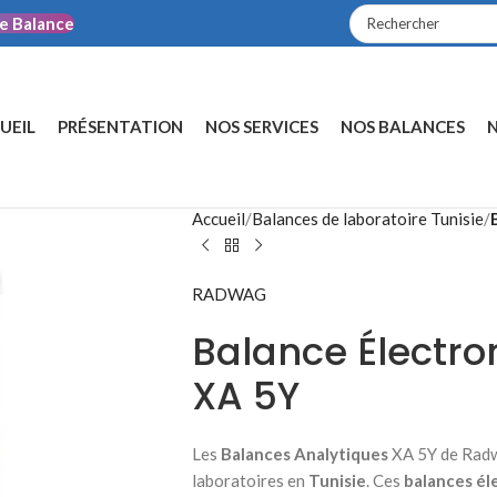
e Balance
UEIL
PRÉSENTATION
NOS SERVICES
NOS BALANCES
N
Accueil
/
Balances de laboratoire Tunisie
/
RADWAG
Balance Électro
XA 5Y
Les
Balances Analytiques
XA 5Y de Radw
laboratoires en
Tunisie
. Ces
balances él