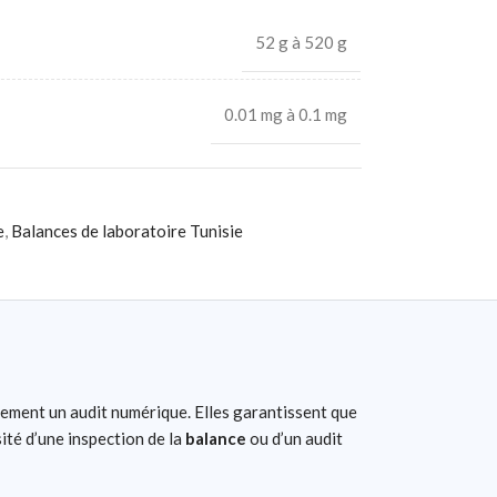
52 g à 520 g
0.01 mg à 0.1 mg
e
,
Balances de laboratoire Tunisie
lement un audit numérique. Elles garantissent que
sité d’une inspection de la
balance
ou d’un audit