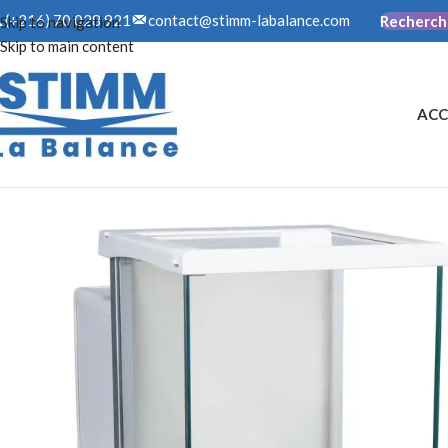
contact@stimm-labalance.com
(+216) 70 028 921
Recherch
Skip to navigation
Skip to main content
ACC