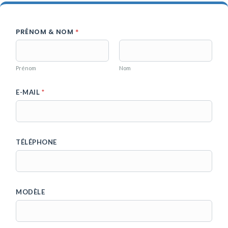
PRÉNOM & NOM
*
Prénom
Nom
M
E-MAIL
*
O
D
È
L
E
TÉLÉPHONE
M
E
S
S
A
G
MODÈLE
E
M
E