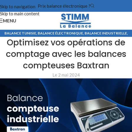
Prix balance électronique ?
Skip to navigation
Skip to main content
MENU
BALANCE TUNISIE
,
BALANCE ÉLECTRONIQUE
,
BALANCE INDUSTRIELLE
,
Optimisez vos opérations de
BALANCE POIDS SIMPLE
comptage avec les balances
compteuses Baxtran
Le 2 mai 2024