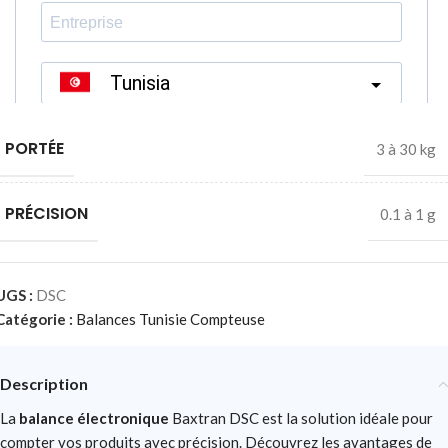
PORTÉE
3 à 30 kg
PRÉCISION
0.1 à 1 g
UGS :
DSC
Catégorie :
Balances Tunisie Compteuse
Description
La
balance électronique
Baxtran DSC est la solution idéale pour
compter vos produits avec précision. Découvrez les avantages de