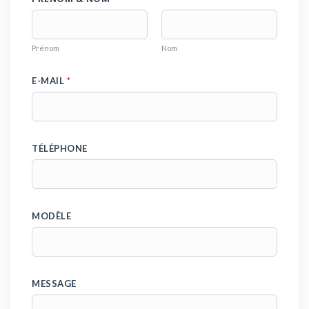
Prénom
Nom
E-MAIL
*
TÉLÉPHONE
*
MODÈLE
T
É
L
É
P
MESSAGE
H
O