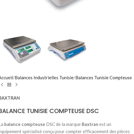
Accueil
/
Balances Industrielles Tunisie
/
Balances Tunisie Compteuse
BAXTRAN
BALANCE TUNISIE COMPTEUSE DSC
La
balance compteuse
DSC de la marque
Baxtran
est un
équipement spécialisé conçu pour compter efficacement des pièces