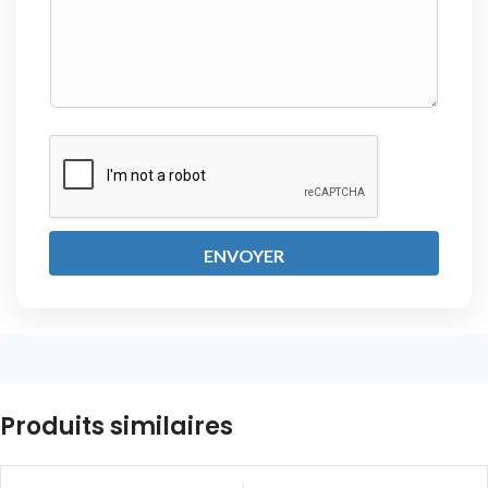
N
E
M
E
S
S
A
G
E
ENVOYER
Produits similaires