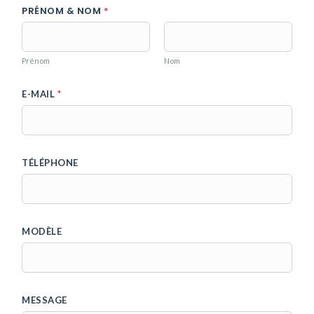
PRÉNOM & NOM
*
Prénom
Nom
E-MAIL
*
TÉLÉPHONE
MODÈLE
M
MESSAGE
E