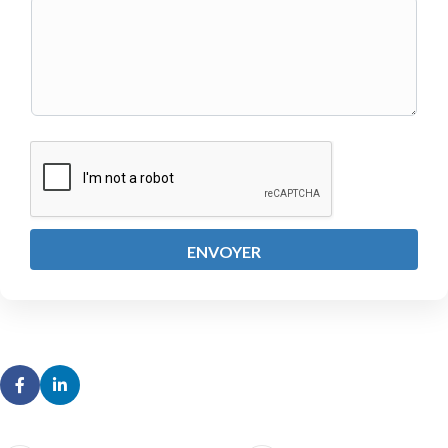
S
S
A
G
E
M
E
S
S
A
G
E
&
ENVOYER