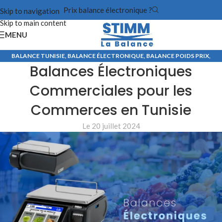
Prix balance électronique ?
Skip to navigation
Skip to main content
MENU
BALANCE TUNISIE
,
BALANCE ÉLECTRONIQUE
,
BALANCE POIDS PRIX
,
Balances Électroniques
BALANCE TICKET OU ÉTIQUETTE
Commerciales pour les
Commerces en Tunisie
Le 20 juillet 2024