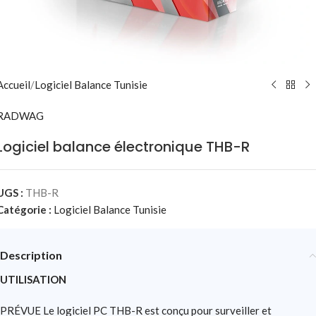
Accueil
/
Logiciel Balance Tunisie
RADWAG
Logiciel balance électronique THB-R
UGS :
THB-R
Catégorie :
Logiciel Balance Tunisie
Description
UTILISATION
PRÉVUE Le logiciel PC THB-R est conçu pour surveiller et