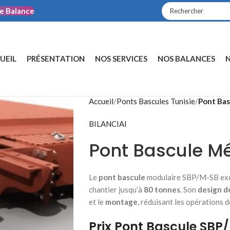
e Balance
UEIL
PRÉSENTATION
NOS SERVICES
NOS BALANCES
N
Accueil
/
Ponts Bascules Tunisie
/
Pont Bas
BILANCIAI
Pont Bascule M
Le
pont bascule
modulaire SBP/M-SB exc
chantier jusqu’à
80 tonnes
. Son
design 
et le
montage
, réduisant les opérations 
Prix Pont Bascule SBP