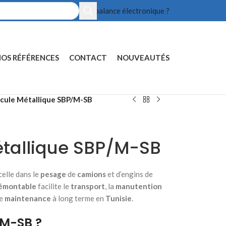
Prix balance électronique ?
OS RÉFÉRENCES
CONTACT
NOUVEAUTÉS
cule Métallique SBP/M-SB
étallique SBP/M-SB
elle dans le
pesage
de
camions
et d’engins de
démontable
facilite le
transport
, la
manutention
de
maintenance
à long terme en
Tunisie
.
/M-SB ?