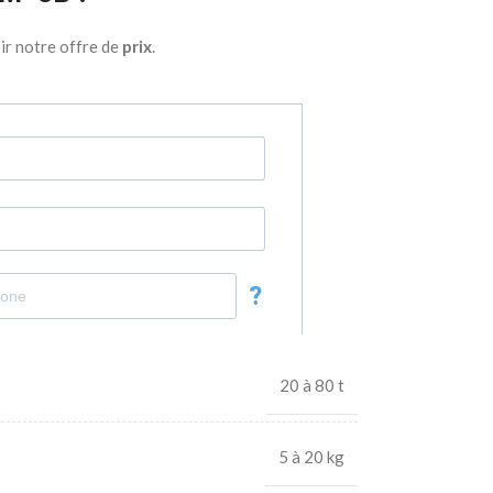
ir notre offre de
prix
.
20 à 80 t
5 à 20 kg