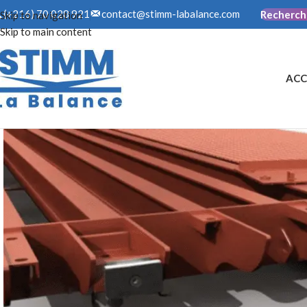
contact@stimm-labalance.com
(+216) 70 028 921
Recherch
Skip to navigation
Skip to main content
ACC