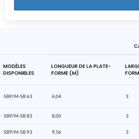
É
P
H
O
N
E
C
MODÈLES
LONGUEUR DE LA PLATE-
LARGE
DISPONIBLES
FORME (M)
FORM
SBP/M-SB 63
6,04
3
SBP/M-SB 83
8,00
3
SBP/M-SB 93
9,56
3